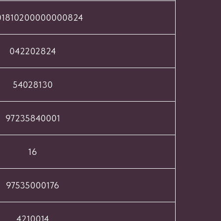
01810200000000824
042202824
54028130
97235840001
16
97535000176
4210014