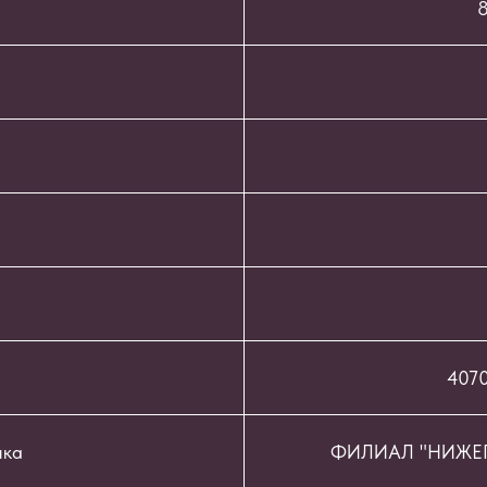
8
407
нка
ФИЛИАЛ "НИЖЕГ