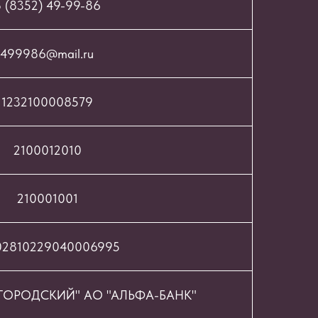
 (8352) 49-99-86
499986@mail.ru
1232100008579
2100012010
210001001
02810229040006995
ОРОДСКИЙ" АО "АЛЬФА-БАНК"