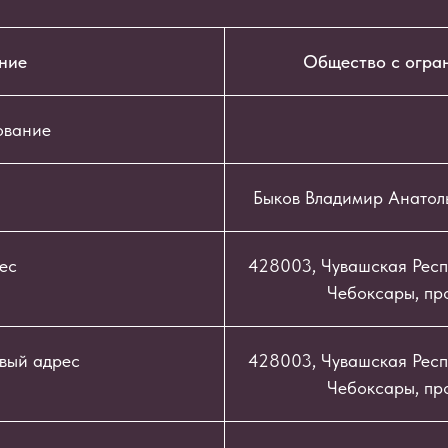
ние
Общество с огра
ование
Быков Владимир Анатол
ес
428003, Чувашская Респу
Чебоксары, про
вый адрес
428003, Чувашская Респу
Чебоксары, про