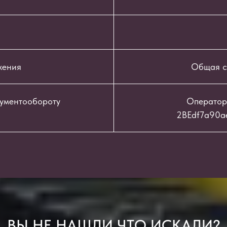
жения
Общая с
кументообороту
Оператор
2BEdf7a90a
ВЫ НЕ НАШЛИ ЧТО ИСКАЛИ?