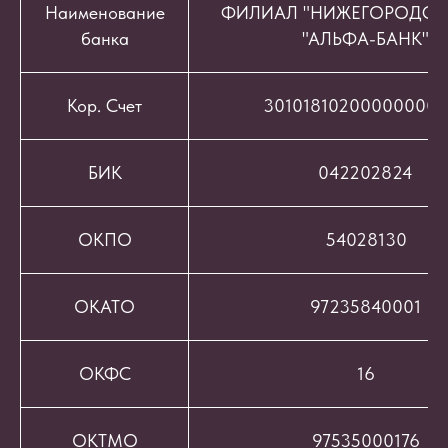
Наименование
ФИЛИАЛ "НИЖЕГОРОДСК
банка
"АЛЬФА-БАНК"
Кор. Счет
301018102000000008
БИК
042202824
ОКПО
54028130
ОКАТО
97235840001
ОКФС
16
ОКТМО
97535000176