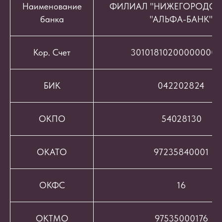
Наименование
ФИЛИАЛ "НИЖЕГОРОДСК
банка
"АЛЬФА-БАНК"
Кор. Счет
301018102000000008
БИК
042202824
ОКПО
54028130
ОКАТО
97235840001
ОКФС
16
ОКТМО
97535000176