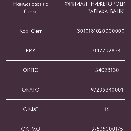
Наименование
ФИЛИАЛ "НИЖЕГОРОДСК
банка
"АЛЬФА-БАНК"
Кор. Счет
301018102000000008
БИК
042202824
ОКПО
54028130
ОКАТО
97235840001
ОКФС
16
ОКТМО
97535000176