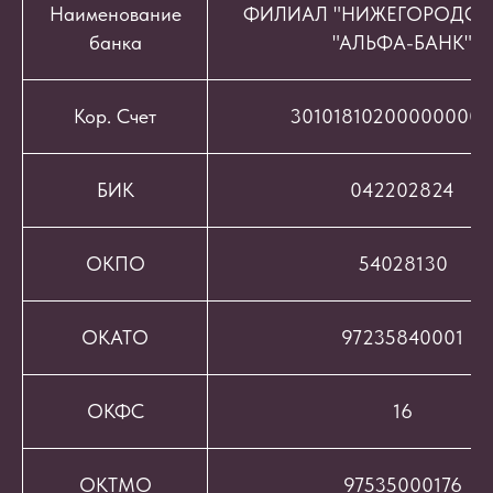
Наименование
ФИЛИАЛ "НИЖЕГОРОДСК
банка
"АЛЬФА-БАНК"
Кор. Счет
301018102000000008
БИК
042202824
ОКПО
54028130
ОКАТО
97235840001
ОКФС
16
ОКТМО
97535000176