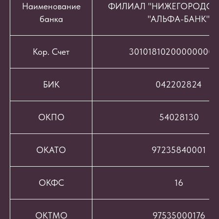
Наименование
ФИЛИАЛ "НИЖЕГОРОДСК
банка
"АЛЬФА-БАНК"
Кор. Счет
301018102000000008
БИК
042202824
ОКПО
54028130
ОКАТО
97235840001
ОКФС
16
ОКТМО
97535000176