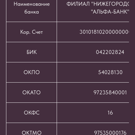
Наименование
ФИЛИАЛ "НИЖЕГОРОДСК
банка
"АЛЬФА-БАНК"
Кор. Счет
301018102000000008
БИК
042202824
ОКПО
54028130
ОКАТО
97235840001
ОКФС
16
ОКТМО
97535000176