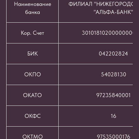
Наименование
ФИЛИАЛ "НИЖЕГОРОДСК
банка
"АЛЬФА-БАНК"
Кор. Счет
301018102000000008
БИК
042202824
ОКПО
54028130
ОКАТО
97235840001
ОКФС
16
ОКТМО
97535000176