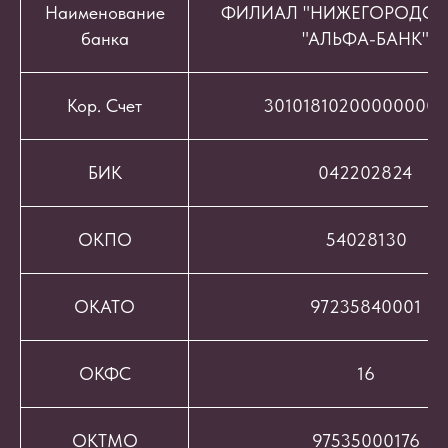
Наименование
ФИЛИАЛ "НИЖЕГОРОДСК
банка
"АЛЬФА-БАНК"
Кор. Счет
301018102000000008
БИК
042202824
ОКПО
54028130
ОКАТО
97235840001
ОКФС
16
ОКТМО
97535000176