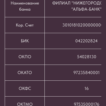
Наименование
ФИЛИАЛ "НИЖЕГОРОДСК
банка
"АЛЬФА-БАНК"
Кор. Счет
301018102000000008
БИК
042202824
ОКПО
54028130
ОКАТО
97235840001
ОКФС
16
ОКТМО
97535000176