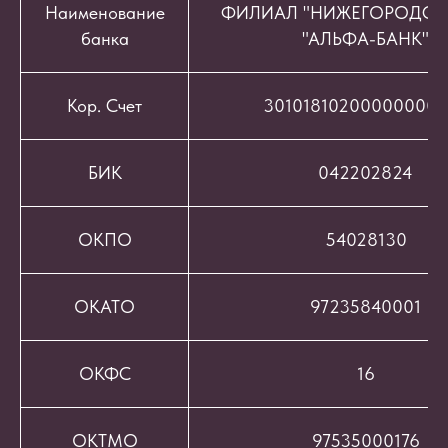
Наименование
ФИЛИАЛ "НИЖЕГОРОДСК
банка
"АЛЬФА-БАНК"
Кор. Счет
301018102000000008
БИК
042202824
ОКПО
54028130
ОКАТО
97235840001
ОКФС
16
ОКТМО
97535000176