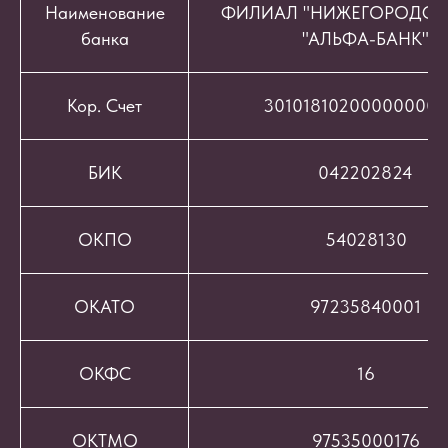
Наименование
ФИЛИАЛ "НИЖЕГОРОДСК
банка
"АЛЬФА-БАНК"
Кор. Счет
301018102000000008
БИК
042202824
ОКПО
54028130
ОКАТО
97235840001
ОКФС
16
ОКТМО
97535000176