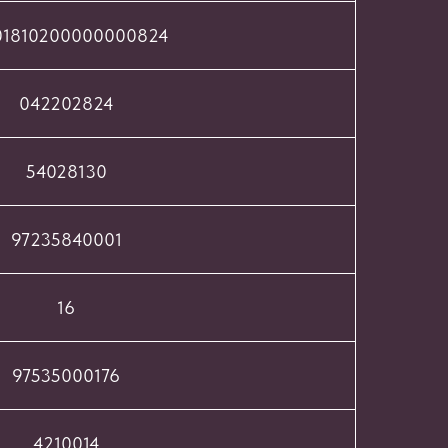
01810200000000824
042202824
54028130
97235840001
16
97535000176
4210014