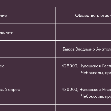
ние
Общество с огра
ование
Быков Владимир Анатол
ес
428003, Чувашская Респу
Чебоксары, про
вый адрес
428003, Чувашская Респу
Чебоксары, про