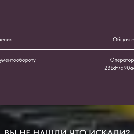
жения
Общая с
кументообороту
Оператор
2BEdf7a90a
ВЫ НЕ НАШЛИ ЧТО ИСКАЛИ?