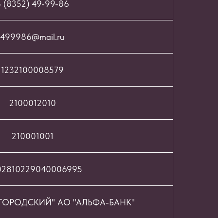
 (8352) 49-99-86
499986@mail.ru
1232100008579
2100012010
210001001
02810229040006995
ОРОДСКИЙ" АО "АЛЬФА-БАНК"