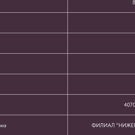
8
407
нка
ФИЛИАЛ "НИЖЕГ