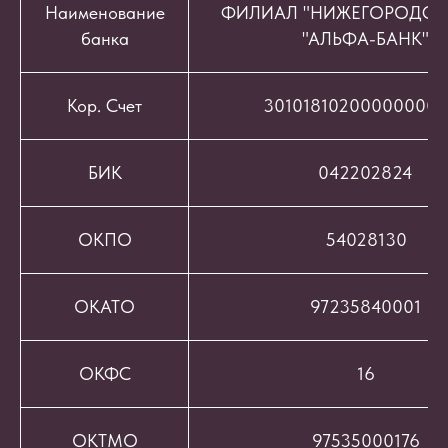
Наименование
ФИЛИАЛ "НИЖЕГОРОДСК
банка
"АЛЬФА-БАНК"
Кор. Счет
301018102000000008
БИК
042202824
ОКПО
54028130
ОКАТО
97235840001
ОКФС
16
ОКТМО
97535000176