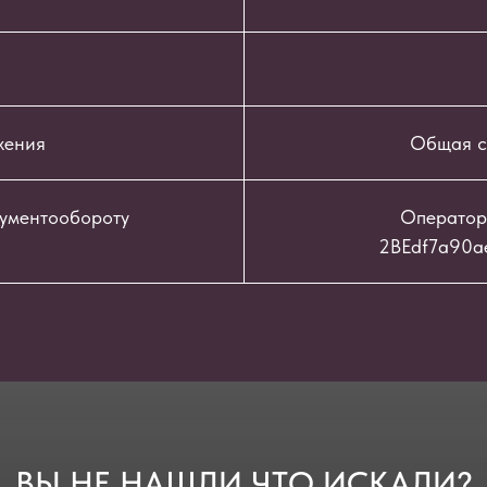
жения
Общая с
кументообороту
Оператор
2BEdf7a90a
ВЫ НЕ НАШЛИ ЧТО ИСКАЛИ?