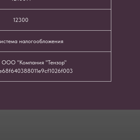
12300
истема налогообложения
 ООО "Компания "Тензор"
e68f640388011e9cf1026f003