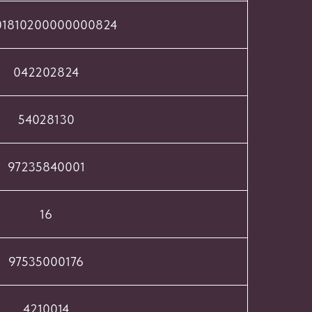
01810200000000824
042202824
54028130
97235840001
16
97535000176
4210014