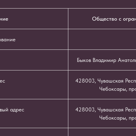
ние
Общество с огра
ование
Быков Владимир Анатол
ес
428003, Чувашская Респу
Чебоксары, про
вый адрес
428003, Чувашская Респу
Чебоксары, про