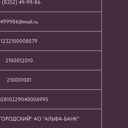
 (8352) 49-99-86
499986@mail.ru
1232100008579
2100012010
210001001
02810229040006995
ОРОДСКИЙ" АО "АЛЬФА-БАНК"