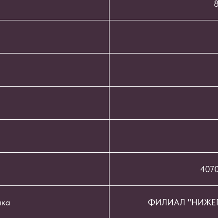
8
407
нка
ФИЛИАЛ "НИЖЕГ