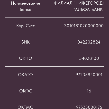
Наименование
ФИЛИАЛ "НИЖЕГОРОДСК
банка
"АЛЬФА-БАНК"
Кор. Счет
301018102000000008
БИК
042202824
ОКПО
54028130
ОКАТО
97235840001
ОКФС
16
ОКТМО
97535000176