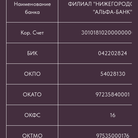
Наименование
ФИЛИАЛ "НИЖЕГОРОДСК
банка
"АЛЬФА-БАНК"
Кор. Счет
301018102000000008
БИК
042202824
ОКПО
54028130
ОКАТО
97235840001
ОКФС
16
ОКТМО
97535000176