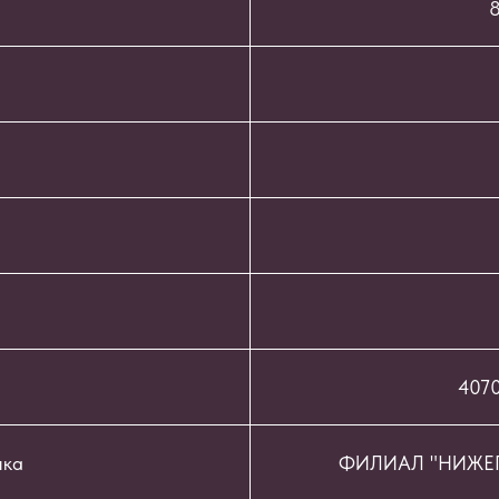
8
407
нка
ФИЛИАЛ "НИЖЕГ