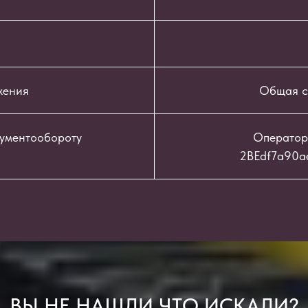
жения
Общая с
кументообороту
Оператор
2BEdf7a90a
ВЫ НЕ НАШЛИ ЧТО ИСКАЛИ?