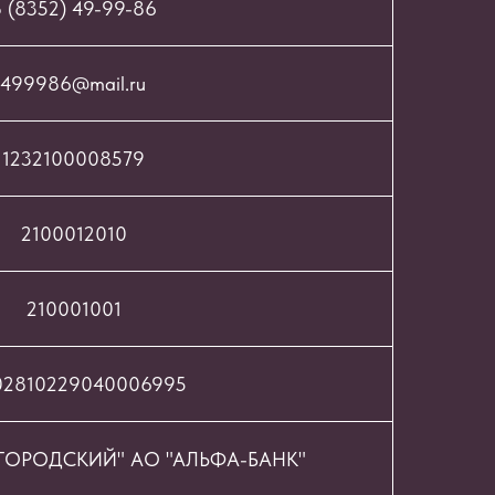
 (8352) 49-99-86
499986@mail.ru
1232100008579
2100012010
210001001
02810229040006995
ОРОДСКИЙ" АО "АЛЬФА-БАНК"