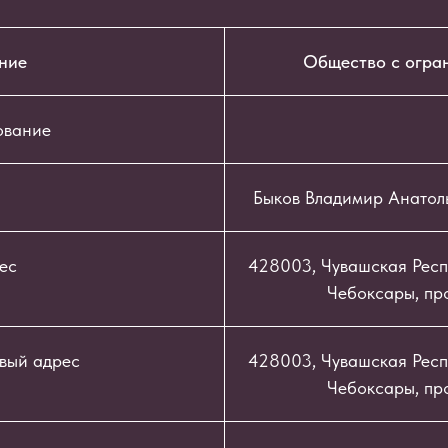
ние
Общество с огра
ование
Быков Владимир Анатол
ес
428003, Чувашская Респу
Чебоксары, про
вый адрес
428003, Чувашская Респу
Чебоксары, про