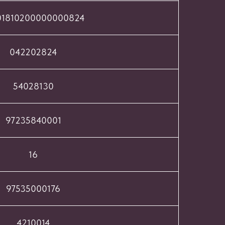
01810200000000824
042202824
54028130
97235840001
16
97535000176
4210014