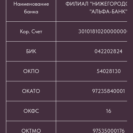
Наименование
ФИЛИАЛ "НИЖЕГОРОДСК
банка
"АЛЬФА-БАНК"
Кор. Счет
301018102000000008
БИК
042202824
ОКПО
54028130
ОКАТО
97235840001
ОКФС
16
ОКТМО
97535000176