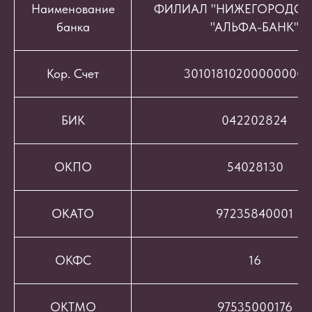
Наименование
ФИЛИАЛ "НИЖЕГОРОДСК
банка
"АЛЬФА-БАНК"
Кор. Счет
301018102000000008
БИК
042202824
ОКПО
54028130
ОКАТО
97235840001
ОКФС
16
ОКТМО
97535000176