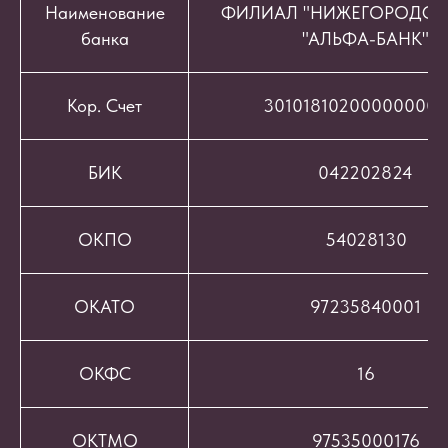
Наименование
ФИЛИАЛ "НИЖЕГОРОДСК
банка
"АЛЬФА-БАНК"
Кор. Счет
301018102000000008
БИК
042202824
ОКПО
54028130
ОКАТО
97235840001
ОКФС
16
ОКТМО
97535000176