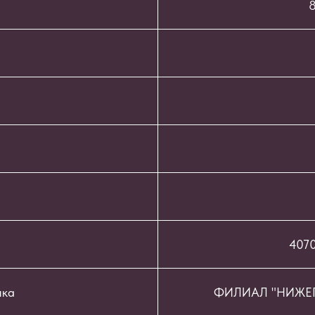
8
407
нка
ФИЛИАЛ "НИЖЕГ