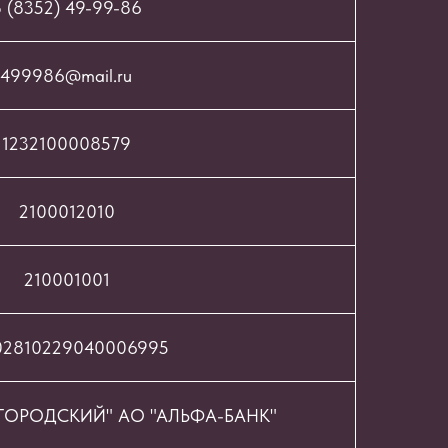
 (8352) 49-99-86
499986@mail.ru
1232100008579
2100012010
210001001
02810229040006995
ОРОДСКИЙ" АО "АЛЬФА-БАНК"