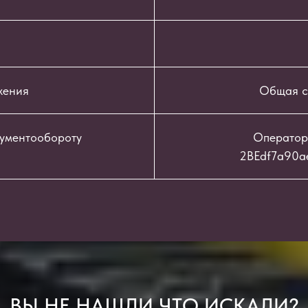
жения
Общая с
кументообороту
Оператор
2BEdf7a90a
ВЫ НЕ НАШЛИ ЧТО ИСКАЛИ?