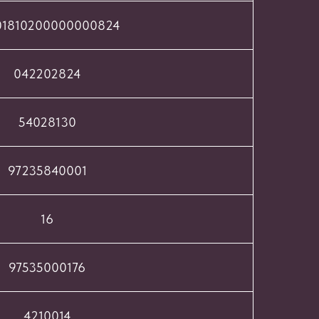
01810200000000824
042202824
54028130
97235840001
16
97535000176
4210014