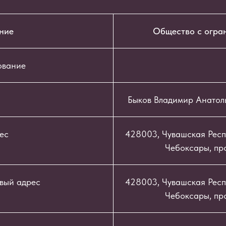
ние
Общество с огра
ование
Быков Владимир Анатол
ес
428003, Чувашская Респу
Чебоксары, про
вый адрес
428003, Чувашская Респу
Чебоксары, про