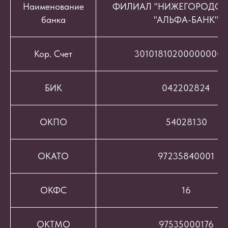
Наименование
ФИЛИАЛ "НИЖЕГОРОДСК
банка
"АЛЬФА-БАНК"
Кор. Счет
301018102000000008
БИК
042202824
ОКПО
54028130
ОКАТО
97235840001
ОКФС
16
ОКТМО
97535000176