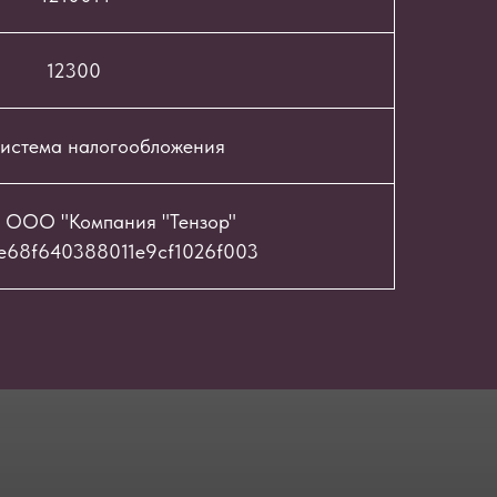
12300
истема налогообложения
 ООО "Компания "Тензор"
e68f640388011e9cf1026f003