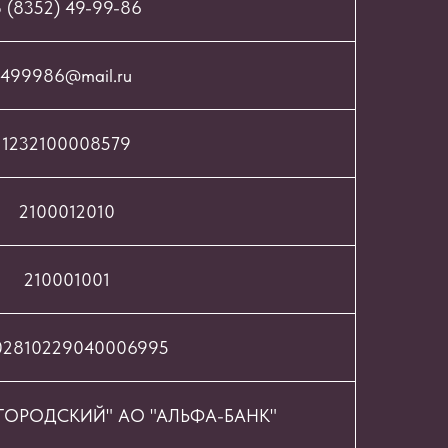
 (8352) 49-99-86
499986@mail.ru
1232100008579
2100012010
210001001
02810229040006995
ОРОДСКИЙ" АО "АЛЬФА-БАНК"