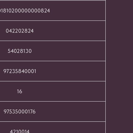
01810200000000824
042202824
54028130
97235840001
16
97535000176
4210014