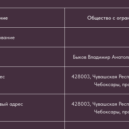
ние
Общество с огра
ование
Быков Владимир Анатол
ес
428003, Чувашская Респу
Чебоксары, про
вый адрес
428003, Чувашская Респу
Чебоксары, про