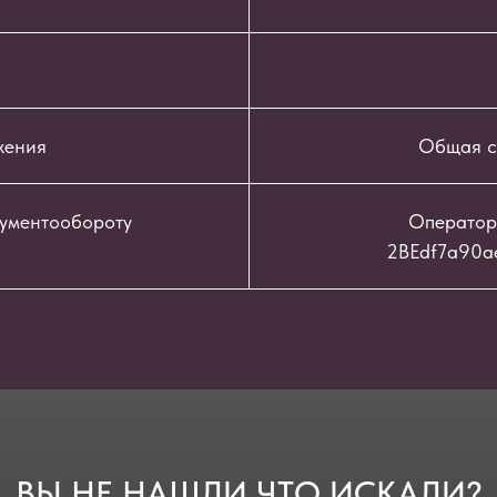
жения
Общая с
кументообороту
Оператор
2BEdf7a90a
ВЫ НЕ НАШЛИ ЧТО ИСКАЛИ?