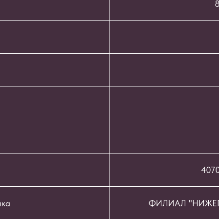
8
407
нка
ФИЛИАЛ "НИЖЕГ