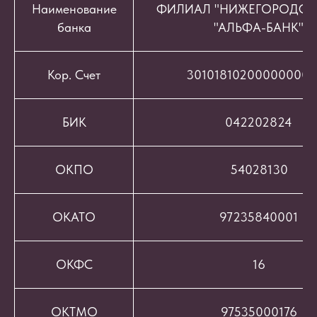
Наименование
ФИЛИАЛ "НИЖЕГОРОДСК
банка
"АЛЬФА-БАНК"
Кор. Счет
301018102000000008
БИК
042202824
ОКПО
54028130
ОКАТО
97235840001
ОКФС
16
ОКТМО
97535000176