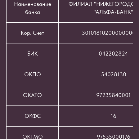
Наименование
ФИЛИАЛ "НИЖЕГОРОДСК
банка
"АЛЬФА-БАНК"
Кор. Счет
301018102000000008
БИК
042202824
ОКПО
54028130
ОКАТО
97235840001
ОКФС
16
ОКТМО
97535000176