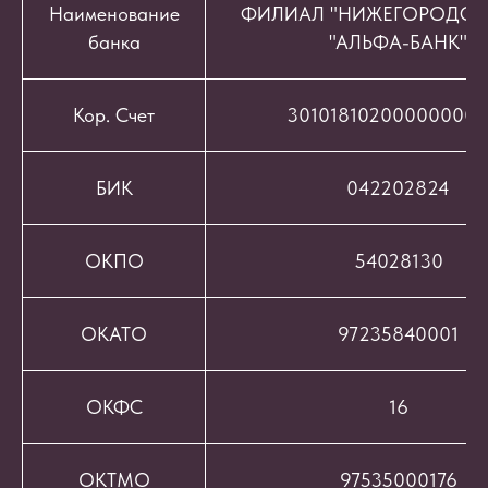
Наименование
ФИЛИАЛ "НИЖЕГОРОДСК
банка
"АЛЬФА-БАНК"
Кор. Счет
301018102000000008
БИК
042202824
ОКПО
54028130
ОКАТО
97235840001
ОКФС
16
ОКТМО
97535000176