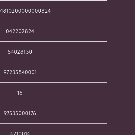
01810200000000824
042202824
54028130
97235840001
16
97535000176
4210014