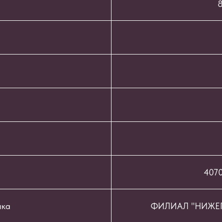
8
407
нка
ФИЛИАЛ "НИЖЕГ