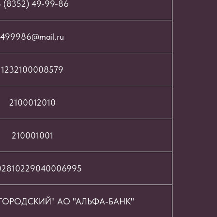
 (8352) 49-99-86
499986@mail.ru
1232100008579
2100012010
210001001
02810229040006995
ОРОДСКИЙ" АО "АЛЬФА-БАНК"