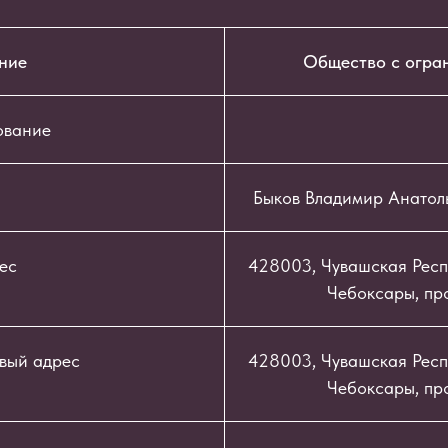
ние
Общество с огра
ование
Быков Владимир Анатол
ес
428003, Чувашская Респу
Чебоксары, про
вый адрес
428003, Чувашская Респу
Чебоксары, про