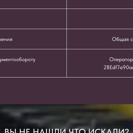
жения
Общая с
кументообороту
Оператор
2BEdf7a90a
ВЫ НЕ НАШЛИ ЧТО ИСКАЛИ?