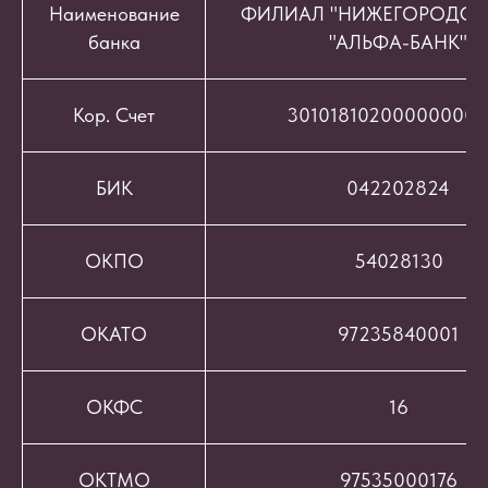
Наименование
ФИЛИАЛ "НИЖЕГОРОДСК
банка
"АЛЬФА-БАНК"
Кор. Счет
301018102000000008
БИК
042202824
ОКПО
54028130
ОКАТО
97235840001
ОКФС
16
ОКТМО
97535000176