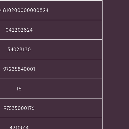
01810200000000824
042202824
54028130
97235840001
16
97535000176
4210014