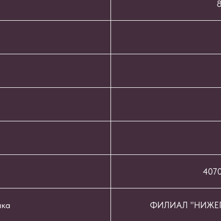
8
407
нка
ФИЛИАЛ "НИЖЕГ