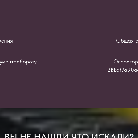
жения
Общая с
кументообороту
Оператор
2BEdf7a90a
ВЫ НЕ НАШЛИ ЧТО ИСКАЛИ?