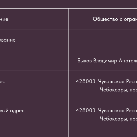
ние
Общество с огра
ование
Быков Владимир Анатол
ес
428003, Чувашская Респу
Чебоксары, про
вый адрес
428003, Чувашская Респу
Чебоксары, про