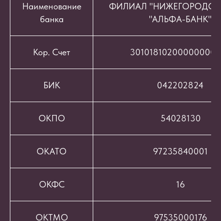
Наименование
ФИЛИАЛ "НИЖЕГОРОДСК
банка
"АЛЬФА-БАНК"
Кор. Счет
301018102000000008
БИК
042202824
ОКПО
54028130
ОКАТО
97235840001
ОКФС
16
ОКТМО
97535000176