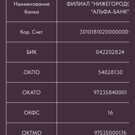
Наименование
ФИЛИАЛ "НИЖЕГОРОДСК
банка
"АЛЬФА-БАНК"
Кор. Счет
301018102000000008
БИК
042202824
ОКПО
54028130
ОКАТО
97235840001
ОКФС
16
ОКТМО
97535000176