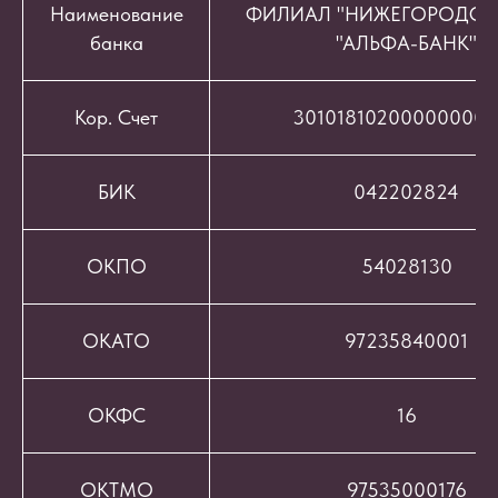
Наименование
ФИЛИАЛ "НИЖЕГОРОДСК
банка
"АЛЬФА-БАНК"
Кор. Счет
301018102000000008
БИК
042202824
ОКПО
54028130
ОКАТО
97235840001
ОКФС
16
ОКТМО
97535000176