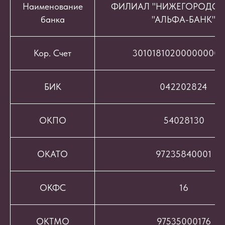
Наименование
ФИЛИАЛ "НИЖЕГОРОДСК
банка
"АЛЬФА-БАНК"
Кор. Счет
301018102000000008
БИК
042202824
ОКПО
54028130
ОКАТО
97235840001
ОКФС
16
ОКТМО
97535000176