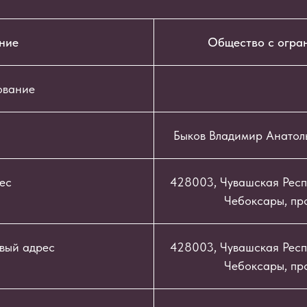
ние
Общество с огра
ование
Быков Владимир Анатол
ес
428003, Чувашская Респу
Чебоксары, про
вый адрес
428003, Чувашская Респу
Чебоксары, про