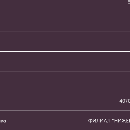
8
407
нка
ФИЛИАЛ "НИЖЕГ