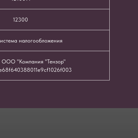
12300
истема налогообложения
 ООО "Компания "Тензор"
e68f640388011e9cf1026f003