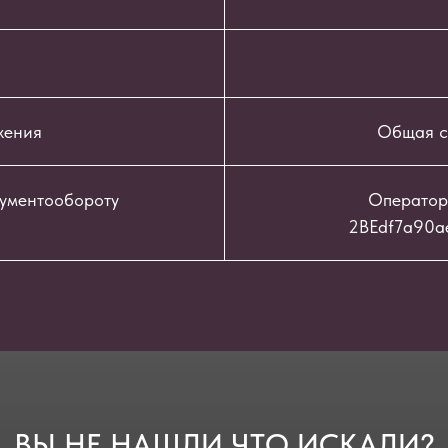
жения
Общая с
кументообороту
Оператор
2BEdf7a90a
ВЫ НЕ НАШЛИ ЧТО ИСКАЛИ?