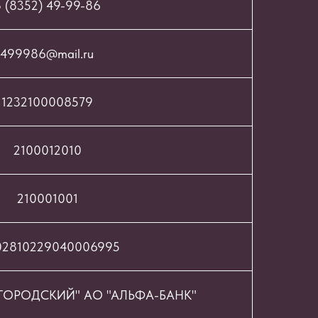
 (8352) 49-99-86
499986@mail.ru
1232100008579
2100012010
210001001
02810229040006995
ОРОДСКИЙ" АО "АЛЬФА-БАНК"