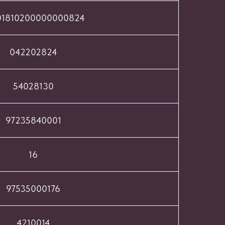
01810200000000824
042202824
54028130
97235840001
16
97535000176
4210014