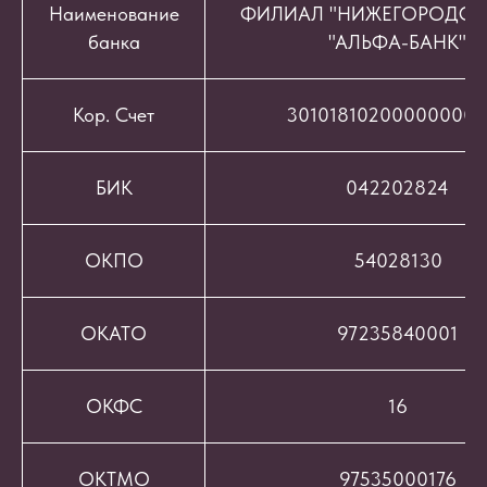
Наименование
ФИЛИАЛ "НИЖЕГОРОДСК
банка
"АЛЬФА-БАНК"
Кор. Счет
301018102000000008
БИК
042202824
ОКПО
54028130
ОКАТО
97235840001
ОКФС
16
ОКТМО
97535000176