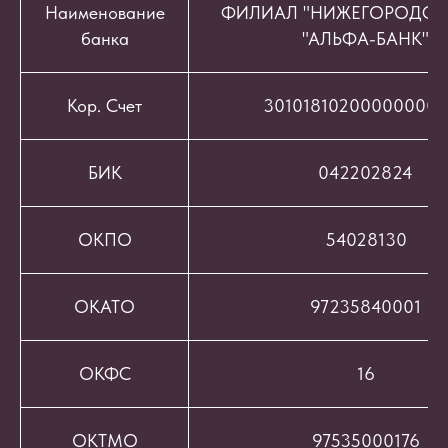
Наименование
ФИЛИАЛ "НИЖЕГОРОДСК
банка
"АЛЬФА-БАНК"
Кор. Счет
301018102000000008
БИК
042202824
ОКПО
54028130
ОКАТО
97235840001
ОКФС
16
ОКТМО
97535000176