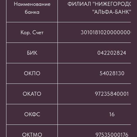
Наименование
ФИЛИАЛ "НИЖЕГОРОДСК
банка
"АЛЬФА-БАНК"
Кор. Счет
301018102000000008
БИК
042202824
ОКПО
54028130
ОКАТО
97235840001
ОКФС
16
ОКТМО
97535000176