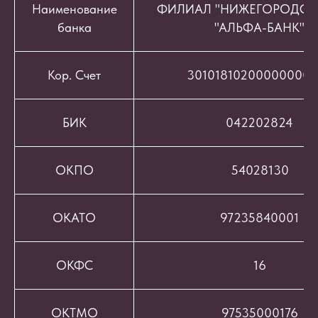
Наименование
ФИЛИАЛ "НИЖЕГОРОДСК
банка
"АЛЬФА-БАНК"
Кор. Счет
301018102000000008
БИК
042202824
ОКПО
54028130
ОКАТО
97235840001
ОКФС
16
ОКТМО
97535000176