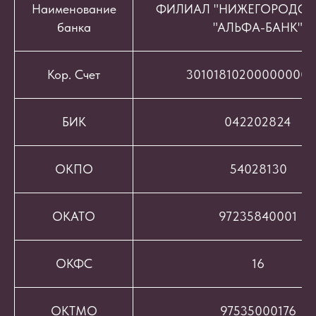
Наименование
ФИЛИАЛ "НИЖЕГОРОДСК
банка
"АЛЬФА-БАНК"
Кор. Счет
301018102000000008
БИК
042202824
ОКПО
54028130
ОКАТО
97235840001
ОКФС
16
ОКТМО
97535000176