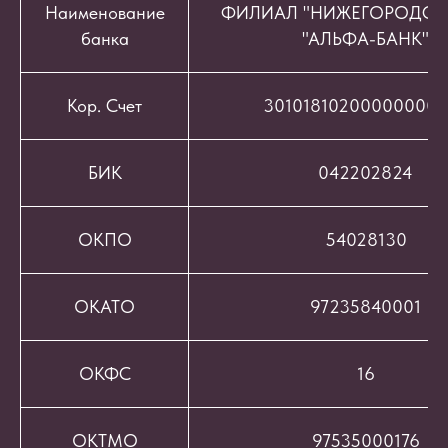
Наименование
ФИЛИАЛ "НИЖЕГОРОДСК
банка
"АЛЬФА-БАНК"
Кор. Счет
301018102000000008
БИК
042202824
ОКПО
54028130
ОКАТО
97235840001
ОКФС
16
ОКТМО
97535000176