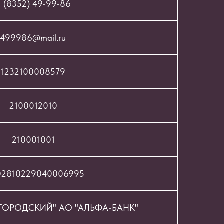
 (8352) 49-99-86
499986@mail.ru
1232100008579
2100012010
210001001
02810229040006995
ОРОДСКИЙ" АО "АЛЬФА-БАНК"