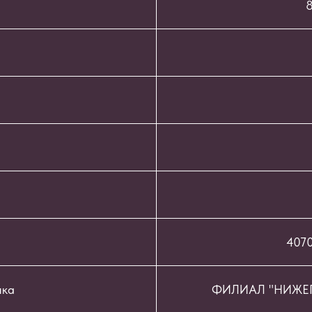
8
407
нка
ФИЛИАЛ "НИЖЕГ