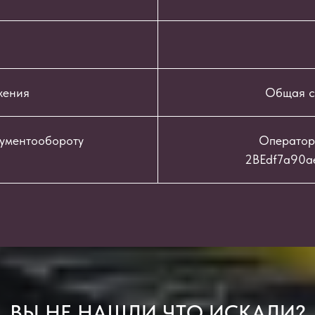
жения
Общая с
кументообороту
Оператор
2BEdf7a90a
ВЫ НЕ НАШЛИ ЧТО ИСКАЛИ?