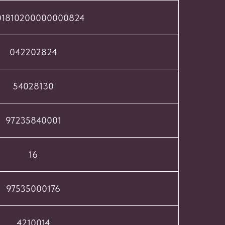
01810200000000824
042202824
54028130
97235840001
16
97535000176
4210014