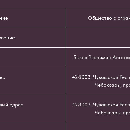
ние
Общество с огра
ование
Быков Владимир Анатол
ес
428003, Чувашская Респу
Чебоксары, про
вый адрес
428003, Чувашская Респу
Чебоксары, про