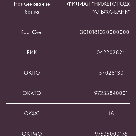
Наименование
ФИЛИАЛ "НИЖЕГОРОДСК
банка
"АЛЬФА-БАНК"
Кор. Счет
301018102000000008
БИК
042202824
ОКПО
54028130
ОКАТО
97235840001
ОКФС
16
ОКТМО
97535000176