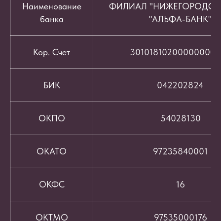
Наименование
ФИЛИАЛ "НИЖЕГОРОДСК
банка
"АЛЬФА-БАНК"
Кор. Счет
301018102000000008
БИК
042202824
ОКПО
54028130
ОКАТО
97235840001
ОКФС
16
ОКТМО
97535000176