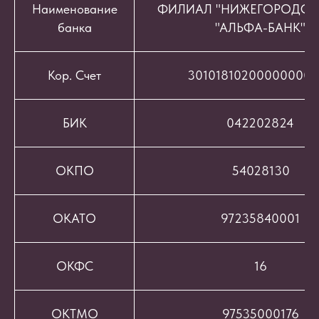
Наименование
ФИЛИАЛ "НИЖЕГОРОДСК
банка
"АЛЬФА-БАНК"
Кор. Счет
301018102000000008
БИК
042202824
ОКПО
54028130
ОКАТО
97235840001
ОКФС
16
ОКТМО
97535000176