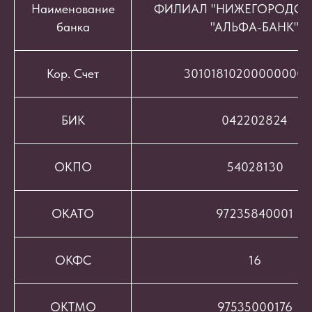
Наименование
ФИЛИАЛ "НИЖЕГОРОДСК
банка
"АЛЬФА-БАНК"
Кор. Счет
301018102000000008
БИК
042202824
ОКПО
54028130
ОКАТО
97235840001
ОКФС
16
ОКТМО
97535000176