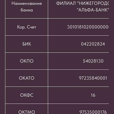
Наименование
ФИЛИАЛ "НИЖЕГОРОДСК
банка
"АЛЬФА-БАНК"
Кор. Счет
301018102000000008
БИК
042202824
ОКПО
54028130
ОКАТО
97235840001
ОКФС
16
ОКТМО
97535000176