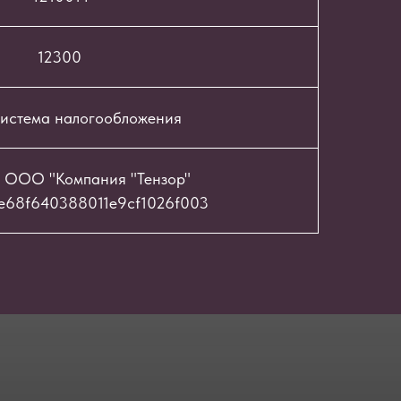
12300
истема налогообложения
 ООО "Компания "Тензор"
e68f640388011e9cf1026f003