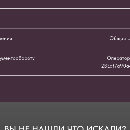
жения
Общая с
кументообороту
Оператор
2BEdf7a90a
ВЫ НЕ НАШЛИ ЧТО ИСКАЛИ?