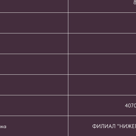
8
407
нка
ФИЛИАЛ "НИЖЕГ