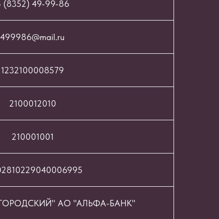
 (8352) 49-99-86
499986@mail.ru
1232100008579
2100012010
210001001
02810229040006995
ОРОДСКИЙ" АО "АЛЬФА-БАНК"