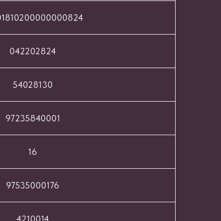
01810200000000824
042202824
54028130
97235840001
16
97535000176
4210014