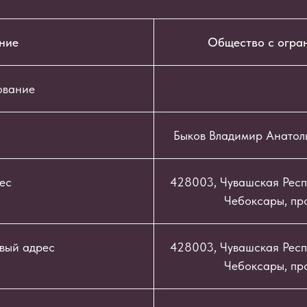
ние
Общество с огра
ование
Быков Владимир Анатол
ес
428003, Чувашская Респу
Чебоксары, про
вый адрес
428003, Чувашская Респу
Чебоксары, про