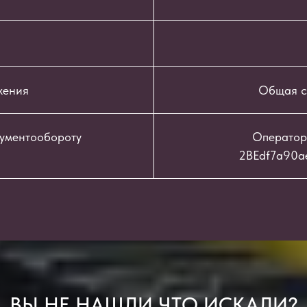
жения
Общая с
кументообороту
Оператор
2BEdf7a90a
ВЫ НЕ НАШЛИ ЧТО ИСКАЛИ?