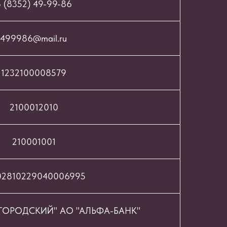
 (8352) 49-99-86
499986@mail.ru
1232100008579
2100012010
210001001
02810229040006995
ОРОДСКИЙ" АО "АЛЬФА-БАНК"