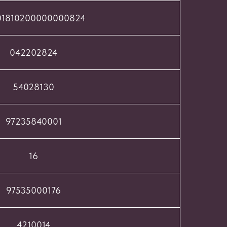
01810200000000824
042202824
54028130
97235840001
16
97535000176
4210014