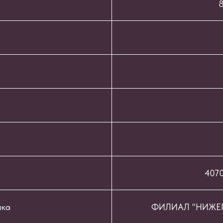
8
407
нка
ФИЛИАЛ "НИЖЕГ