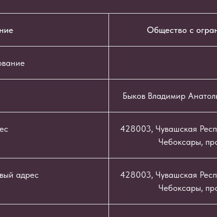
ние
Общество с огра
ование
Быков Владимир Анатол
ес
428003, Чувашская Респу
Чебоксары, про
вый адрес
428003, Чувашская Респу
Чебоксары, про