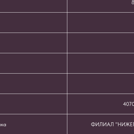
8
407
нка
ФИЛИАЛ "НИЖЕГ