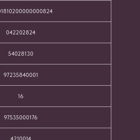
01810200000000824
042202824
54028130
97235840001
16
97535000176
4210014