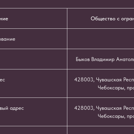
ние
Общество с огра
ование
Быков Владимир Анатол
ес
428003, Чувашская Респу
Чебоксары, про
вый адрес
428003, Чувашская Респу
Чебоксары, про