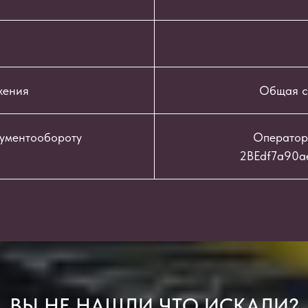
жения
Общая с
кументообороту
Оператор
2BEdf7a90a
ВЫ НЕ НАШЛИ ЧТО ИСКАЛИ?