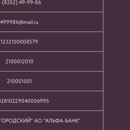
 (8352) 49-99-86
499986@mail.ru
1232100008579
2100012010
210001001
02810229040006995
ОРОДСКИЙ" АО "АЛЬФА-БАНК"